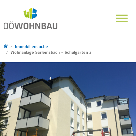
Direkt zur Hauptnavigation springen
Direkt zum Inhalt springen
Immobiliensuche
Wohnanlage Sarleinsbach - Schulgarten 2